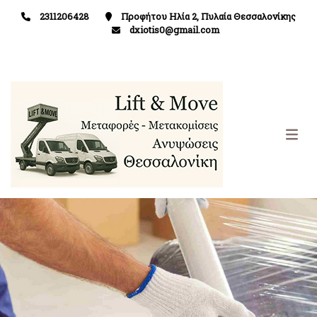
2311206428
Προφήτου Ηλία 2, Πυλαία Θεσσαλονίκης
dxiotis0@gmail.com