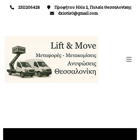
2311206428
Προφήτου Ηλία 2, Πυλαία Θεσσαλονίκης
dxiotis0@gmail.com